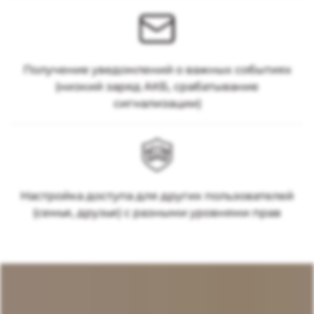
Получение уведомлений о важных событиях
(низкий заряд АКБ, срабатывание
сигнализации)
Настройка доступа для других пользователей
(семья, друзья) с разными уровнями прав