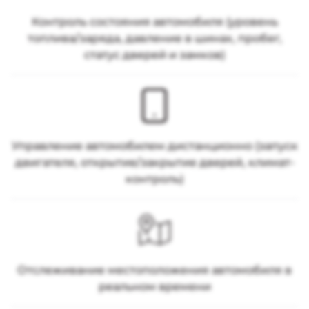
Контроль состояния автомобиля (уровень
топлива/заряда, давление в шинах, пробег,
статус дверей и замков)
Управление автомобилем дистанционно (запуск
двигателя, открытие/закрытие дверей, климат-
контроль)
Отслеживание местоположения автомобиля в
реальном времени