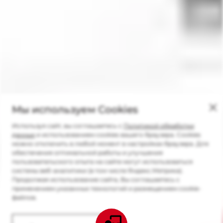
Мы используем Cookies
Используя сайт, вы соглашаетесь с
Политикой обработки
данных
и использованием cookies вашего браузера. Cookies
можно отключить в любой момент в настройках браузера. Для
обеспечения оптимальной работы и улучшения
пользовательского опыта на сайте могут использоваться
системы веб-аналитики (в том числе Яндекс.Метрика).
Продолжая использование сайта, Вы соглашаетесь с
применением указанных технологий и размещением cookie-
файлов.