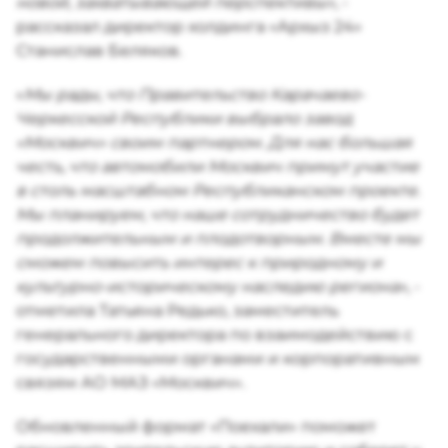
новой, захватывающей перспективы»,
-
рассказал директор холдинга «Архыз 24»
Станислав Беляков.
«
Мы рады, что Правительство Карачаево-
Черкесской Республики выбрало завод
«Москвич» своим партнером. Для нас большая
честь, что автомобили Москвич примут участие
в столь масштабном Республиканском проекте.
Мы планируем, что наше сотрудничество будет
продолжительным и плодотворным. Вместе мы
сможем повысить интерес к природному и
культурно-историческому наследию региона»,
-
отметила Татьяна Редько, заместитель
генерального директора по взаимодействию с
государственными органами и корпоративным
связям АО МАЗ «Москвич».
Обновленный формат «Поехали» поможет