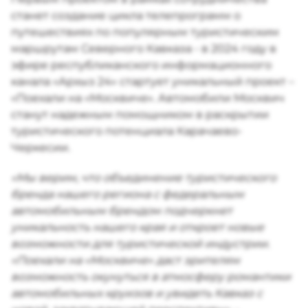
станет создание цикла телепрограмм о
путешествиях по популярным туристическим
маршрутам Северного Кавказа - в 2024 году в
эфире республиканского информационного
канала «Архыз 24» стартует уникальный проект –
«Поехали на «Москвиче». Автомобили Москвич
станут надежным помощником в раскрытии
туристического потенциала Карачаево-
Черкесии.
«Мы верим, что объединение туристического
бренда нашего региона с федеральным
автомобильным брендом подчеркнет
уникальность нашего края и откроет новые
возможности для туристической индустрии.
«Поехали на «Москвиче» даст зрителям
возможность окунуться в атмосферу романтики
автомобильных круизов и увидеть Кавказ с