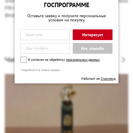
электронные фонды Президентской библиотеки
ГОСПРОГРАММЕ
РФ и показан в эфире 55 региональных и
федеральных телеканалов России.
Оставьте заявку и получите персональные
условия на покупку
Интересует
Нет, спасибо
Читать также
Я согласен на обработку
персональных данных
*подробности в отделе продаж
Работает на
Стримвуд