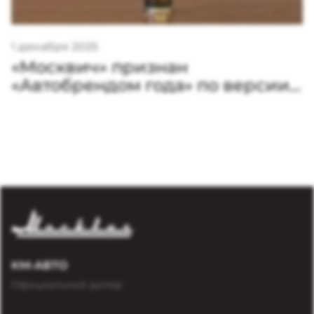
1 декабря 2025
«Москвич» признан
«Автобрендом года» по версии
премии «Золотой Клаксон»
КМ-АВТО
Официальный дилер