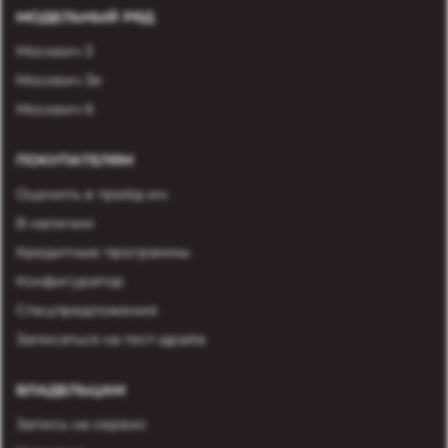
МОДЕЛЬНЫЙ РЯД
Москвич 3
Москвич 3е
Москвич 6
ПОКУПАТЕЛЯМ
Оценить в трейд-ин
В наличии
Кредитные программы
Конфигуратор
Спецпредложения
Записаться на тест-драйв
ВЛАДЕЛЬЦАМ
Запись на сервис